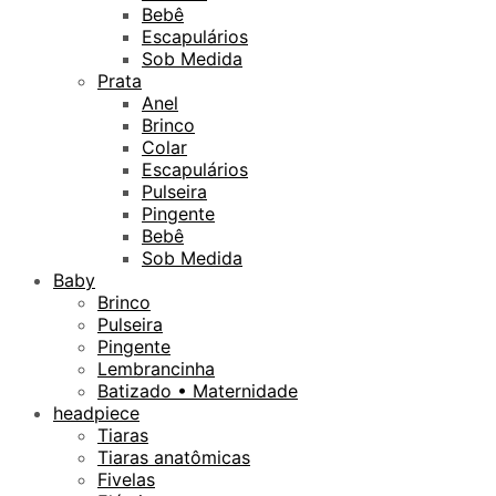
Bebê
Escapulários
Sob Medida
Prata
Anel
Brinco
Colar
Escapulários
Pulseira
Pingente
Bebê
Sob Medida
Baby
Brinco
Pulseira
Pingente
Lembrancinha
Batizado • Maternidade
headpiece
Tiaras
Tiaras anatômicas
Fivelas