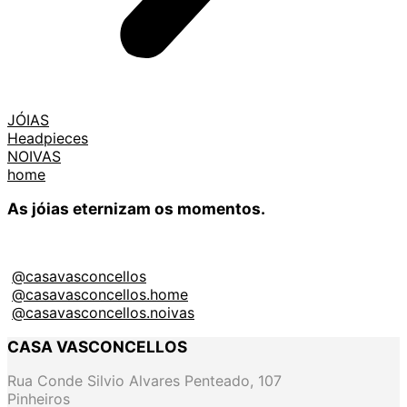
JÓIAS
Headpieces
NOIVAS
home
As jóias eternizam os momentos.
@casavasconcellos
@casavasconcellos.home
@casavasconcellos.noivas
CASA VASCONCELLOS
Rua Conde Silvio Alvares Penteado, 107
Pinheiros