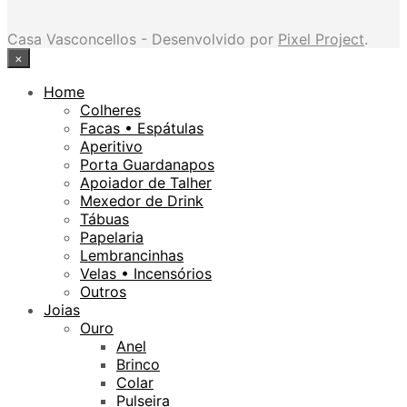
Casa Vasconcellos - Desenvolvido por
Pixel Project
.
×
Home
Colheres
Facas • Espátulas
Aperitivo
Porta Guardanapos
Apoiador de Talher
Mexedor de Drink
Tábuas
Papelaria
Lembrancinhas
Velas • Incensórios
Outros
Joias
Ouro
Anel
Brinco
Colar
Pulseira