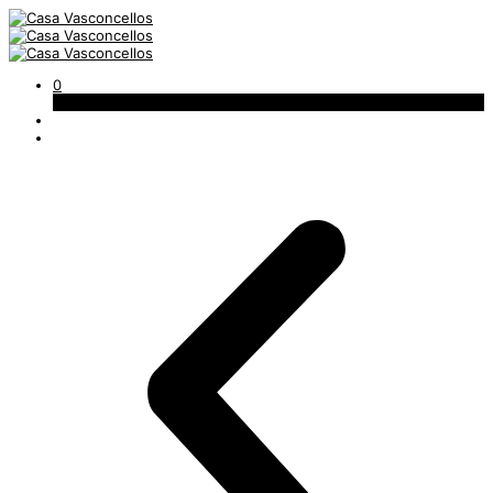
0
Carrinho