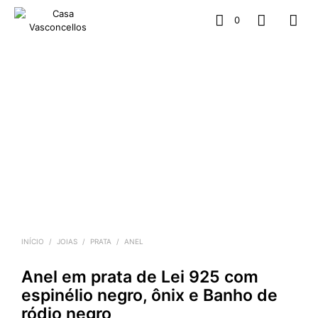
0
INÍCIO
/
JOIAS
/
PRATA
/
ANEL
Anel em prata de Lei 925 com
espinélio negro, ônix e Banho de
ródio negro