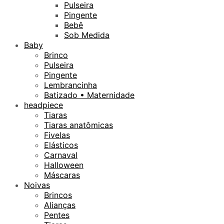
Pulseira
Pingente
Bebê
Sob Medida
Baby
Brinco
Pulseira
Pingente
Lembrancinha
Batizado • Maternidade
headpiece
Tiaras
Tiaras anatômicas
Fivelas
Elásticos
Carnaval
Halloween
Máscaras
Noivas
Brincos
Alianças
Pentes