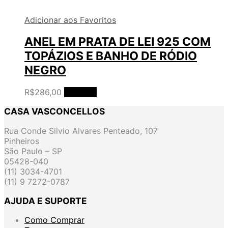
Adicionar aos Favoritos
ANEL EM PRATA DE LEI 925 COM
TOPÁZIOS E BANHO DE RÓDIO
NEGRO
R$
286,00
Ler mais
CASA VASCONCELLOS
Rua Conde Silvio Alvares Penteado, 107
Pinheiros
São Paulo – SP
05428-040
(11) 3034-4701
(11) 9 7272-0787
AJUDA E SUPORTE
Como Comprar