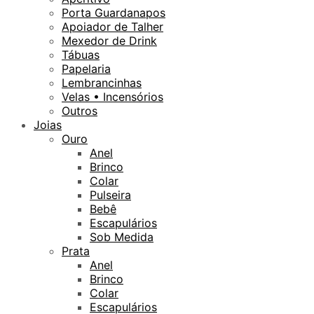
Porta Guardanapos
Apoiador de Talher
Mexedor de Drink
Tábuas
Papelaria
Lembrancinhas
Velas • Incensórios
Outros
Joias
Ouro
Anel
Brinco
Colar
Pulseira
Bebê
Escapulários
Sob Medida
Prata
Anel
Brinco
Colar
Escapulários