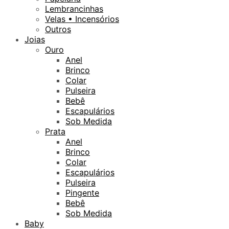
Lembrancinhas
Velas • Incensórios
Outros
Joias
Ouro
Anel
Brinco
Colar
Pulseira
Bebê
Escapulários
Sob Medida
Prata
Anel
Brinco
Colar
Escapulários
Pulseira
Pingente
Bebê
Sob Medida
Baby