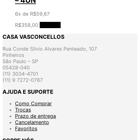
– 4UN
6x de
R$
59,67
R$
358,00
Comprar
CASA VASCONCELLOS
Rua Conde Silvio Alvares Penteado, 107
Pinheiros
São Paulo – SP
05428-040
(11) 3034-4701
(11) 9 7272-0787
AJUDA E SUPORTE
Como Comprar
Trocas
Prazo de entrega
Cancelamento
Favoritos