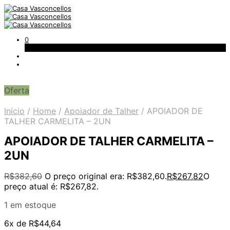
0
Carrinho
Oferta
Início
/
Home
/
Apoiador de Talher
/
APOIADOR DE
TALHER CARMELITA – 2UN
APOIADOR DE TALHER CARMELITA –
2UN
R$
382,60
O preço original era: R$382,60.
R$
267,82
O
preço atual é: R$267,82.
1 em estoque
6x de
R$
44,64