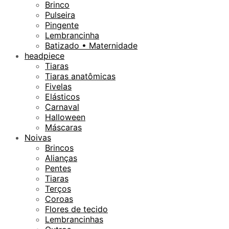
Brinco
Pulseira
Pingente
Lembrancinha
Batizado • Maternidade
headpiece
Tiaras
Tiaras anatômicas
Fivelas
Elásticos
Carnaval
Halloween
Máscaras
Noivas
Brincos
Alianças
Pentes
Tiaras
Terços
Coroas
Flores de tecido
Lembrancinhas