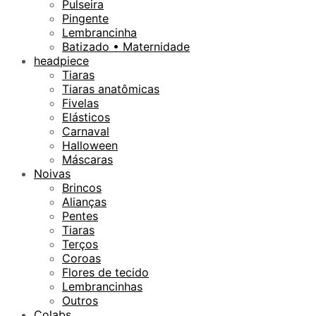
Pulseira
Pingente
Lembrancinha
Batizado • Maternidade
headpiece
Tiaras
Tiaras anatômicas
Fivelas
Elásticos
Carnaval
Halloween
Máscaras
Noivas
Brincos
Alianças
Pentes
Tiaras
Terços
Coroas
Flores de tecido
Lembrancinhas
Outros
Colabs