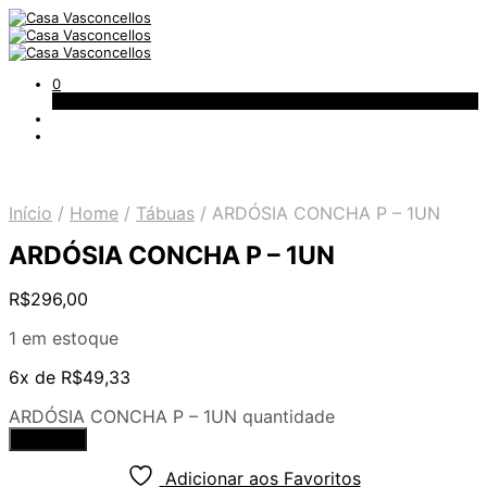
0
Carrinho
Início
/
Home
/
Tábuas
/
ARDÓSIA CONCHA P – 1UN
ARDÓSIA CONCHA P – 1UN
R$
296,00
1 em estoque
6x de
R$
49,33
ARDÓSIA CONCHA P – 1UN quantidade
Comprar
Adicionar aos Favoritos