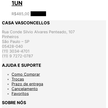
1UN
R$
485,00
Ler mais
CASA VASCONCELLOS
Rua Conde Silvio Alvares Penteado, 107
Pinheiros
São Paulo – SP
05428-040
(11) 3034-4701
(11) 9 7272-0787
AJUDA E SUPORTE
Como Comprar
Trocas
Prazo de entrega
Cancelamento
Favoritos
SOBRE NÓS