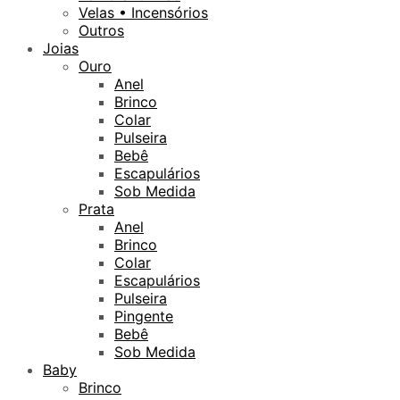
Velas • Incensórios
Outros
Joias
Ouro
Anel
Brinco
Colar
Pulseira
Bebê
Escapulários
Sob Medida
Prata
Anel
Brinco
Colar
Escapulários
Pulseira
Pingente
Bebê
Sob Medida
Baby
Brinco