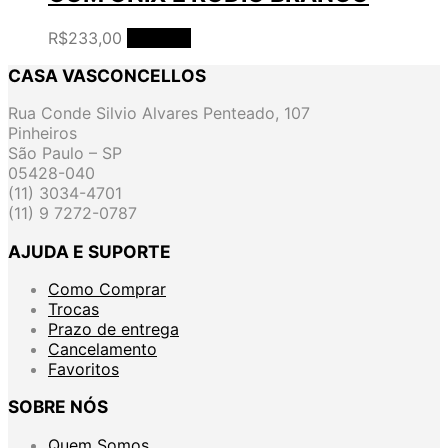
R$
233,00
Ler mais
CASA VASCONCELLOS
Rua Conde Silvio Alvares Penteado, 107
Pinheiros
São Paulo – SP
05428-040
(11) 3034-4701
(11) 9 7272-0787
AJUDA E SUPORTE
Como Comprar
Trocas
Prazo de entrega
Cancelamento
Favoritos
SOBRE NÓS
Quem Somos