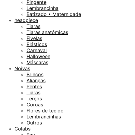
Pingente
Lembrancinha
Batizado • Maternidade
headpiece
Tiaras
Tiaras anatômicas
Fivelas
Elásticos
Carnaval
Halloween
Máscaras
Noivas
Brincos
Alianças
Pentes
Tiaras
Terços
Coroas
Flores de tecido
Lembrancinhas
Outros
Colabs
Ray