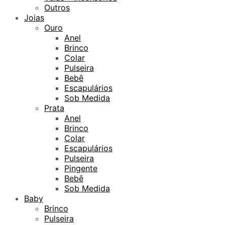
Outros
Joias
Ouro
Anel
Brinco
Colar
Pulseira
Bebê
Escapulários
Sob Medida
Prata
Anel
Brinco
Colar
Escapulários
Pulseira
Pingente
Bebê
Sob Medida
Baby
Brinco
Pulseira