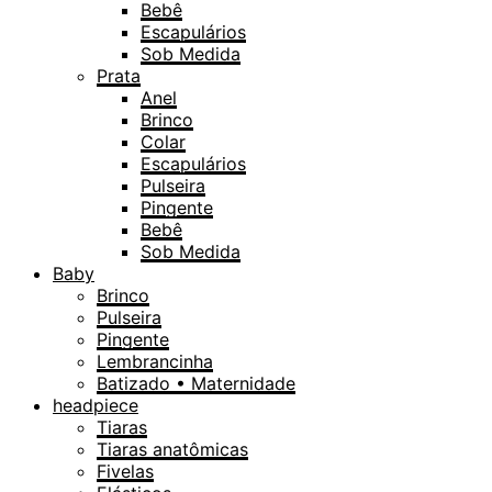
Bebê
Escapulários
Sob Medida
Prata
Anel
Brinco
Colar
Escapulários
Pulseira
Pingente
Bebê
Sob Medida
Baby
Brinco
Pulseira
Pingente
Lembrancinha
Batizado • Maternidade
headpiece
Tiaras
Tiaras anatômicas
Fivelas