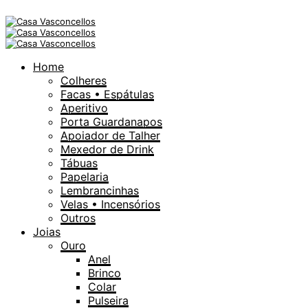
Home
Colheres
Facas • Espátulas
Aperitivo
Porta Guardanapos
Apoiador de Talher
Mexedor de Drink
Tábuas
Papelaria
Lembrancinhas
Velas • Incensórios
Outros
Joias
Ouro
Anel
Brinco
Colar
Pulseira