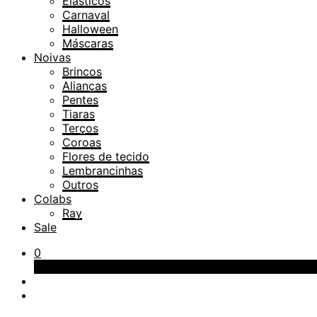
Elásticos
Carnaval
Halloween
Máscaras
Noivas
Brincos
Alianças
Pentes
Tiaras
Terços
Coroas
Flores de tecido
Lembrancinhas
Outros
Colabs
Ray
Sale
0
Carrinho