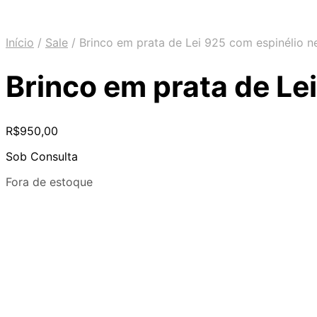
Início
/
Sale
/
Brinco em prata de Lei 925 com espinélio ne
Brinco em prata de Lei
R$
950,00
Sob Consulta
Fora de estoque