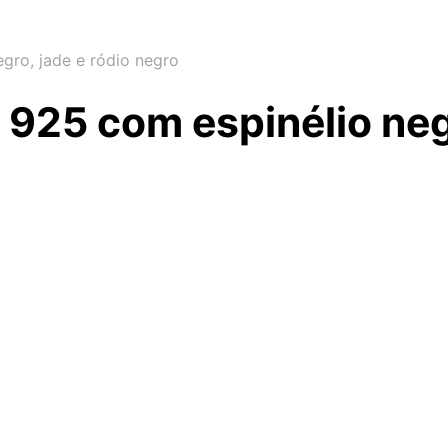
gro, jade e ródio negro
 925 com espinélio neg