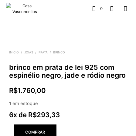
0
INÍCIO
/
JOIAS
/
PRATA
/
BRINCO
brinco em prata de lei 925 com
espinélio negro, jade e ródio negro
R$
1.760,00
1 em estoque
6x de
R$
293,33
COMPRAR