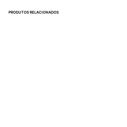
PRODUTOS RELACIONADOS
6x de
R$
49,33
R$
296,00
R$
1.160,00
COMPRAR
LER MAIS
6x de
R$
55,33
6x de
R$
238,33
R$
332,00
R$
1.430,00