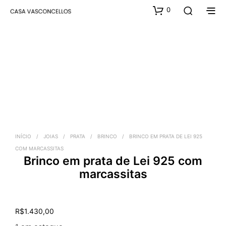
0
INÍCIO
/
JOIAS
/
PRATA
/
BRINCO
/
BRINCO EM PRATA DE LEI 925
COM MARCASSITAS
Brinco em prata de Lei 925 com
marcassitas
R$
1.430,00