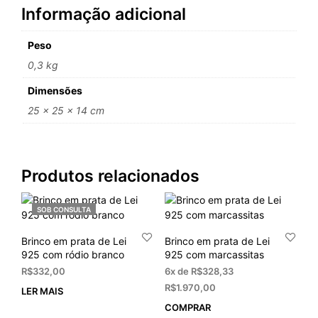
Informação adicional
Peso
0,3 kg
Dimensões
25 × 25 × 14 cm
Produtos relacionados
SOB CONSULTA
Brinco em prata de Lei
Brinco em prata de Lei
925 com ródio branco
925 com marcassitas
R$
332,00
6x de
R$
328,33
R$
1.970,00
LER MAIS
COMPRAR