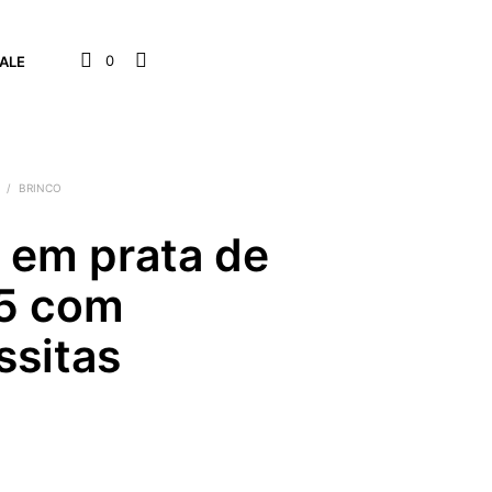
0
ALE
/
BRINCO
 em prata de
25 com
ssitas