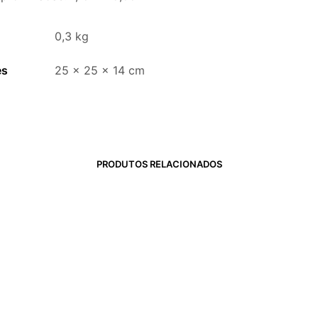
0,3 kg
es
25 × 25 × 14 cm
PRODUTOS RELACIONADOS
R$
332,00
6x de
R$
268,33
R$
1.610,00
LER MAIS
COMPRAR