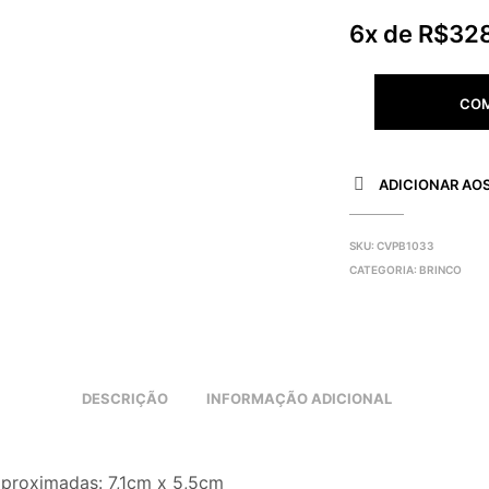
6x de
R$
32
CO
ADICIONAR AOS
SKU:
CVPB1033
CATEGORIA:
BRINCO
DESCRIÇÃO
INFORMAÇÃO ADICIONAL
proximadas: 7,1cm x 5,5cm