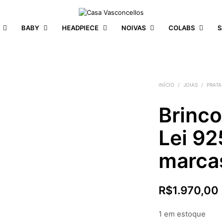
BABY
HEADPIECE
NOIVAS
COLABS
S
INÍCIO
/
JOIAS
/
PRATA
Brinco
Lei 9
marca
R$
1.970,00
1 em estoque