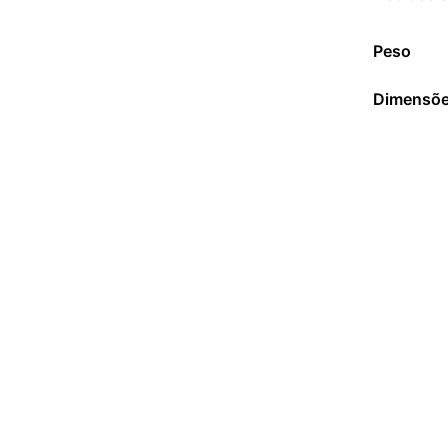
Peso
Dimensõ
6x de
R$
268,33
R$
1.610,00
COMPRAR