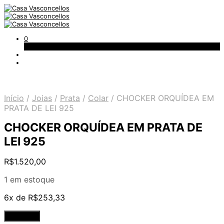
0
Carrinho
Início
/
Joias
/
Prata
/
Colar
/
CHOCKER ORQUÍDEA EM
PRATA DE LEI 925
CHOCKER ORQUÍDEA EM PRATA DE
LEI 925
R$
1.520,00
1 em estoque
6x de
R$
253,33
CHOCKER
Comprar