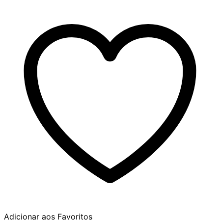
ORQUÍDEA
EM
PRATA
DE
LEI
925
quantidade
Adicionar aos Favoritos