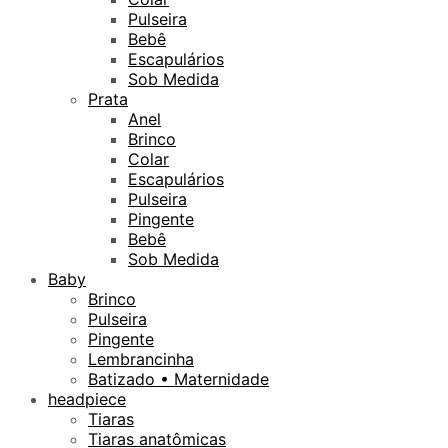
Pulseira
Bebê
Escapulários
Sob Medida
Prata
Anel
Brinco
Colar
Escapulários
Pulseira
Pingente
Bebê
Sob Medida
Baby
Brinco
Pulseira
Pingente
Lembrancinha
Batizado • Maternidade
headpiece
Tiaras
Tiaras anatômicas