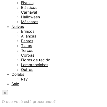
Fivelas
Elásticos
Carnaval
Halloween
Máscaras
Noivas
Brincos
Alianças
Pentes
Tiaras
Terços
Coroas
Flores de tecido
Lembrancinhas
Outros
Colabs
Ray
Sale
×
O que você está procurando?