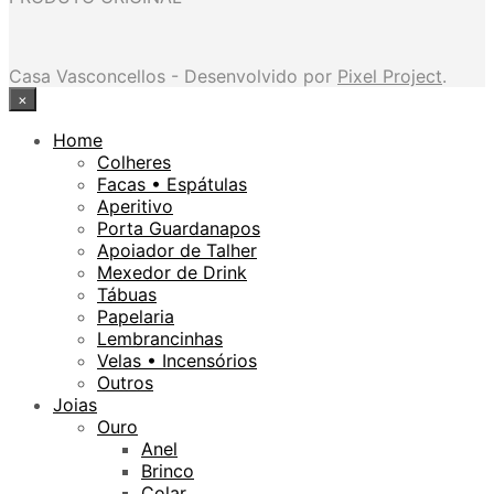
Casa Vasconcellos - Desenvolvido por
Pixel Project
.
×
Home
Colheres
Facas • Espátulas
Aperitivo
Porta Guardanapos
Apoiador de Talher
Mexedor de Drink
Tábuas
Papelaria
Lembrancinhas
Velas • Incensórios
Outros
Joias
Ouro
Anel
Brinco
Colar