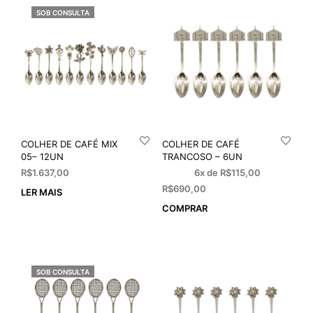
SOB CONSULTA
COLHER DE CAFÉ MIX
COLHER DE CAFÉ
05– 12UN
TRANCOSO – 6UN
R$
1.637,00
6x de
R$
115,00
R$
690,00
LER MAIS
COMPRAR
SOB CONSULTA