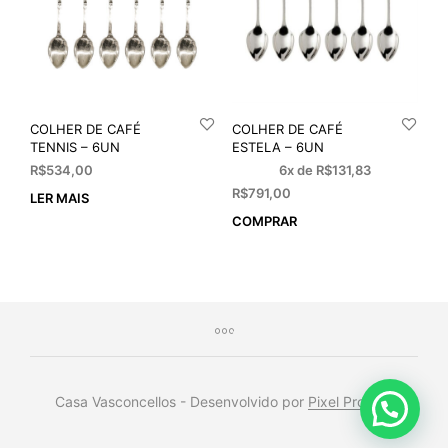
COLHER DE CAFÉ
COLHER DE CAFÉ
TENNIS – 6UN
ESTELA – 6UN
R$
534,00
6x de
R$
131,83
R$
791,00
LER MAIS
COMPRAR
Casa Vasconcellos - Desenvolvido por
Pixel Project
.