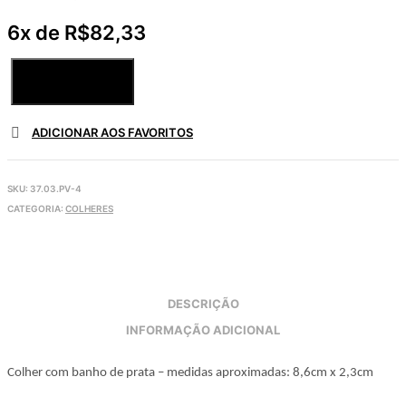
6x de
R$
82,33
COLHER
Comprar
DE
CAFÉ
MARIAH
ADICIONAR AOS FAVORITOS
–
4UN
quantidade
SKU:
37.03.PV-4
CATEGORIA:
COLHERES
DESCRIÇÃO
INFORMAÇÃO ADICIONAL
Colher com banho de prata – medidas aproximadas: 8,6cm x 2,3cm