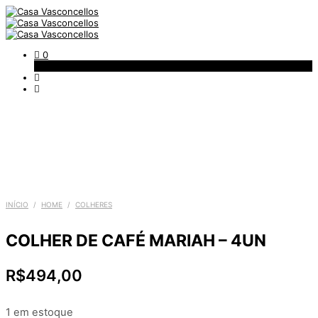
0
Carrinho
INÍCIO
/
HOME
/
COLHERES
COLHER DE CAFÉ MARIAH – 4UN
R$
494,00
1 em estoque