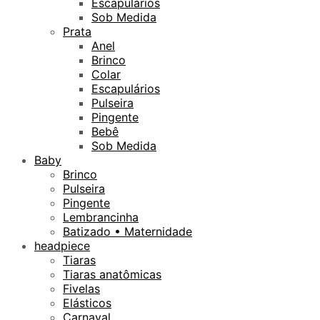
Escapulários
Sob Medida
Prata
Anel
Brinco
Colar
Escapulários
Pulseira
Pingente
Bebê
Sob Medida
Baby
Brinco
Pulseira
Pingente
Lembrancinha
Batizado • Maternidade
headpiece
Tiaras
Tiaras anatômicas
Fivelas
Elásticos
Carnaval