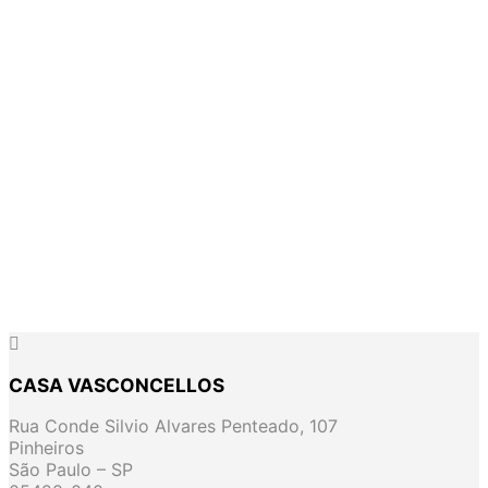
6x de
R$
115,00
6x de
R$
125,83
R$
690,00
R$
755,00
Comprar
Comprar
CASA VASCONCELLOS
Rua Conde Silvio Alvares Penteado, 107
Pinheiros
São Paulo – SP