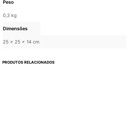
Peso
0,3 kg
Dimensões
25 × 25 × 14 cm
PRODUTOS RELACIONADOS
6x de
R$
161,00
6x de
R$
125,00
R$
966,00
R$
750,00
Comprar
Comprar