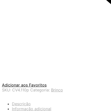
Adicionar aos Favoritos
SKU:
CV4.110p
Categoria:
Brinco
Descrição
Informação adicional