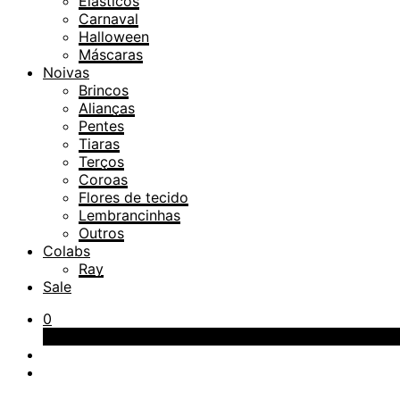
Elásticos
Carnaval
Halloween
Máscaras
Noivas
Brincos
Alianças
Pentes
Tiaras
Terços
Coroas
Flores de tecido
Lembrancinhas
Outros
Colabs
Ray
Sale
0
Carrinho