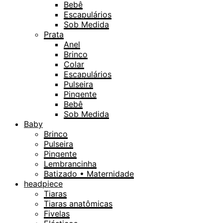
Bebê
Escapulários
Sob Medida
Prata
Anel
Brinco
Colar
Escapulários
Pulseira
Pingente
Bebê
Sob Medida
Baby
Brinco
Pulseira
Pingente
Lembrancinha
Batizado • Maternidade
headpiece
Tiaras
Tiaras anatômicas
Fivelas