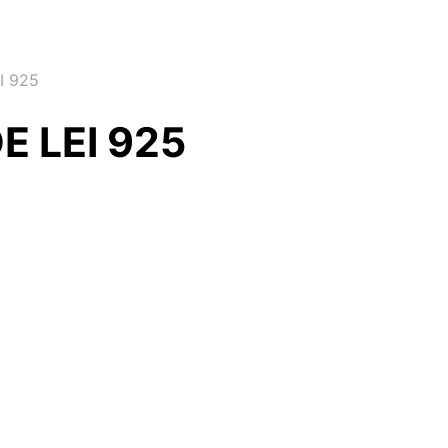
I 925
E LEI 925