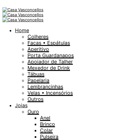
Home
Colheres
Facas • Espátulas
Aperitivo
Porta Guardanapos
Apoiador de Talher
Mexedor de Drink
Tábuas
Papelaria
Lembrancinhas
Velas • Incensórios
Outros
Joias
Ouro
Anel
Brinco
Colar
Pulseira