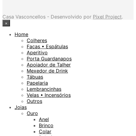
Casa Vasconcellos - Desenvolvido por
Pixel Project
.
×
Home
Colheres
Facas • Espátulas
Aperitivo
Porta Guardanapos
Apoiador de Talher
Mexedor de Drink
Tábuas
Papelaria
Lembrancinhas
Velas • Incensórios
Outros
Joias
Ouro
Anel
Brinco
Colar