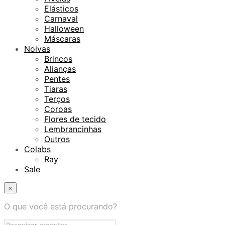
Elásticos
Carnaval
Halloween
Máscaras
Noivas
Brincos
Alianças
Pentes
Tiaras
Terços
Coroas
Flores de tecido
Lembrancinhas
Outros
Colabs
Ray
Sale
×
O que você está procurando?