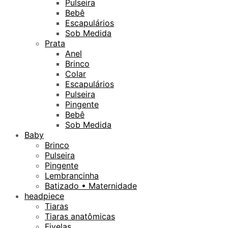
Pulseira
Bebê
Escapulários
Sob Medida
Prata
Anel
Brinco
Colar
Escapulários
Pulseira
Pingente
Bebê
Sob Medida
Baby
Brinco
Pulseira
Pingente
Lembrancinha
Batizado • Maternidade
headpiece
Tiaras
Tiaras anatômicas
Fivelas