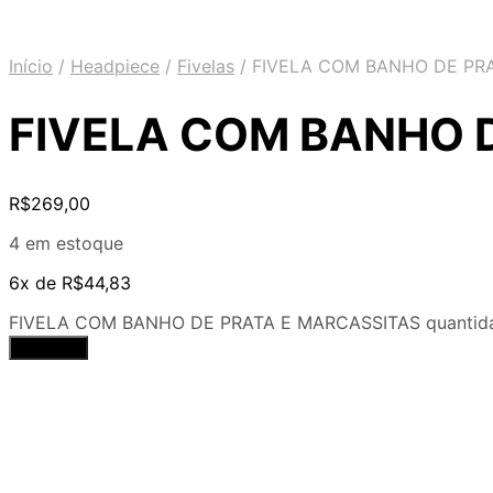
Início
/
Headpiece
/
Fivelas
/
FIVELA COM BANHO DE PRA
FIVELA COM BANHO 
R$
269,00
4 em estoque
6x de
R$
44,83
FIVELA COM BANHO DE PRATA E MARCASSITAS quantid
Comprar