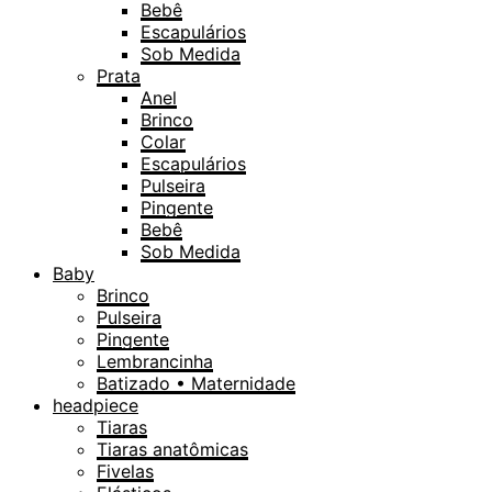
Bebê
Escapulários
Sob Medida
Prata
Anel
Brinco
Colar
Escapulários
Pulseira
Pingente
Bebê
Sob Medida
Baby
Brinco
Pulseira
Pingente
Lembrancinha
Batizado • Maternidade
headpiece
Tiaras
Tiaras anatômicas
Fivelas