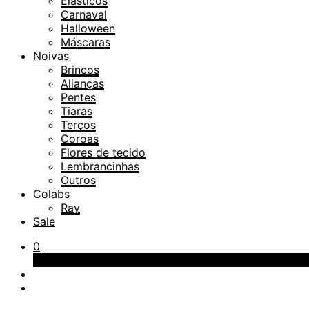
Elásticos
Carnaval
Halloween
Máscaras
Noivas
Brincos
Alianças
Pentes
Tiaras
Terços
Coroas
Flores de tecido
Lembrancinhas
Outros
Colabs
Ray
Sale
0
Carrinho