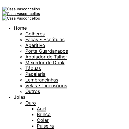
Home
Colheres
Facas • Espátulas
Aperitivo
Porta Guardanapos
Apoiador de Talher
Mexedor de Drink
Tábuas
Papelaria
Lembrancinhas
Velas • Incensórios
Outros
Joias
Ouro
Anel
Brinco
Colar
Pulseira