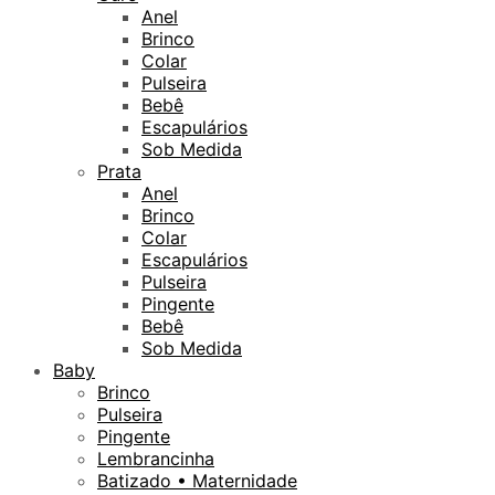
Anel
Brinco
Colar
Pulseira
Bebê
Escapulários
Sob Medida
Prata
Anel
Brinco
Colar
Escapulários
Pulseira
Pingente
Bebê
Sob Medida
Baby
Brinco
Pulseira
Pingente
Lembrancinha
Batizado • Maternidade