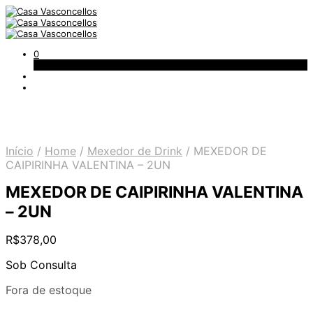
0
Carrinho
Início
/
Home
/
Mexedor de Drink
/
MEXEDOR DE
CAIPIRINHA VALENTINA – 2UN
MEXEDOR DE CAIPIRINHA VALENTINA
– 2UN
R$
378,00
Sob Consulta
Fora de estoque