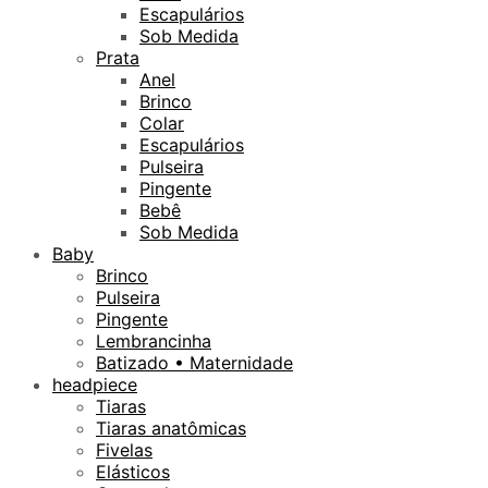
Escapulários
Sob Medida
Prata
Anel
Brinco
Colar
Escapulários
Pulseira
Pingente
Bebê
Sob Medida
Baby
Brinco
Pulseira
Pingente
Lembrancinha
Batizado • Maternidade
headpiece
Tiaras
Tiaras anatômicas
Fivelas
Elásticos