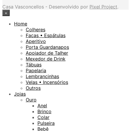
Casa Vasconcellos - Desenvolvido por
Pixel Project
.
×
Home
Colheres
Facas • Espátulas
Aperitivo
Porta Guardanapos
Apoiador de Talher
Mexedor de Drink
Tábuas
Papelaria
Lembrancinhas
Velas • Incensórios
Outros
Joias
Ouro
Anel
Brinco
Colar
Pulseira
Bebê