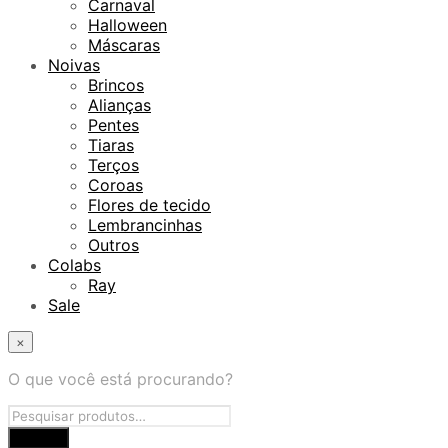
Carnaval
Halloween
Máscaras
Noivas
Brincos
Alianças
Pentes
Tiaras
Terços
Coroas
Flores de tecido
Lembrancinhas
Outros
Colabs
Ray
Sale
×
O que você está procurando?