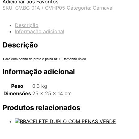
Adicionar aos Favoritos
SKU:
CV.BG 01A / CVHP05
Categoria:
Carnaval
Descrição
Informação adicional
Descrição
Tiara com banho de prata e palha azul – tamanho único
Informação adicional
Peso
0,3 kg
Dimensões
25 × 25 × 14 cm
Produtos relacionados