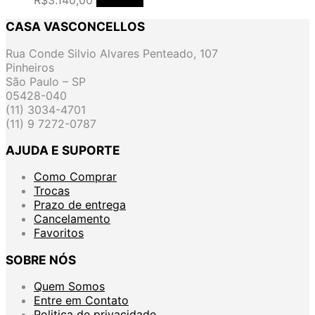
CASA VASCONCELLOS
Rua Conde Silvio Alvares Penteado, 107
Pinheiros
São Paulo – SP
05428-040
(11) 3034-4701
(11) 9 7272-0787
AJUDA E SUPORTE
Como Comprar
Trocas
Prazo de entrega
Cancelamento
Favoritos
SOBRE NÓS
Quem Somos
Entre em Contato
Politica de privacidade