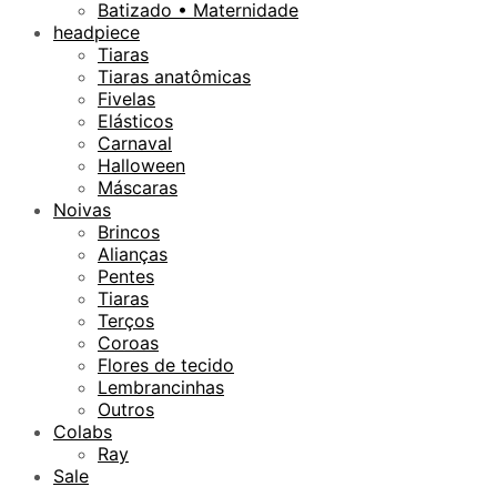
Batizado • Maternidade
headpiece
Tiaras
Tiaras anatômicas
Fivelas
Elásticos
Carnaval
Halloween
Máscaras
Noivas
Brincos
Alianças
Pentes
Tiaras
Terços
Coroas
Flores de tecido
Lembrancinhas
Outros
Colabs
Ray
Sale