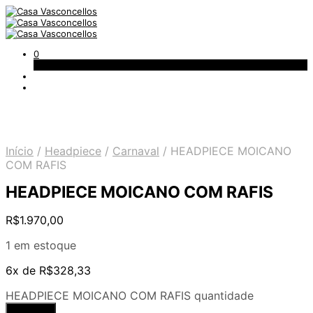
0
Carrinho
Início
/
Headpiece
/
Carnaval
/
HEADPIECE MOICANO
COM RAFIS
HEADPIECE MOICANO COM RAFIS
R$
1.970,00
1 em estoque
6x de
R$
328,33
HEADPIECE MOICANO COM RAFIS quantidade
Comprar