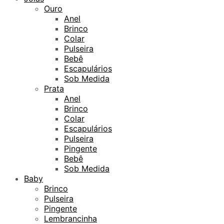
Ouro
Anel
Brinco
Colar
Pulseira
Bebê
Escapulários
Sob Medida
Prata
Anel
Brinco
Colar
Escapulários
Pulseira
Pingente
Bebê
Sob Medida
Baby
Brinco
Pulseira
Pingente
Lembrancinha