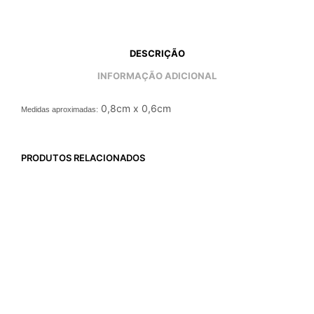
DESCRIÇÃO
INFORMAÇÃO ADICIONAL
0,8cm x 0,6cm
Medidas aproximadas:
PRODUTOS RELACIONADOS
6x de
R$
79,33
6x de
R$
118,33
R$
476,00