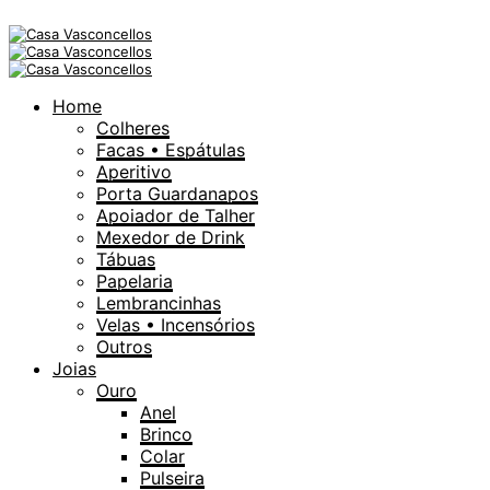
Home
Colheres
Facas • Espátulas
Aperitivo
Porta Guardanapos
Apoiador de Talher
Mexedor de Drink
Tábuas
Papelaria
Lembrancinhas
Velas • Incensórios
Outros
Joias
Ouro
Anel
Brinco
Colar
Pulseira