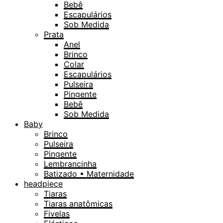
Bebê
Escapulários
Sob Medida
Prata
Anel
Brinco
Colar
Escapulários
Pulseira
Pingente
Bebê
Sob Medida
Baby
Brinco
Pulseira
Pingente
Lembrancinha
Batizado • Maternidade
headpiece
Tiaras
Tiaras anatômicas
Fivelas