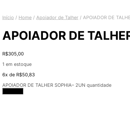
Início
/
Home
/
Apoiador de Talher
/
APOIADOR DE TALHE
APOIADOR DE TALHER
R$
305,00
1 em estoque
6x de
R$
50,83
APOIADOR DE TALHER SOPHIA– 2UN quantidade
Comprar