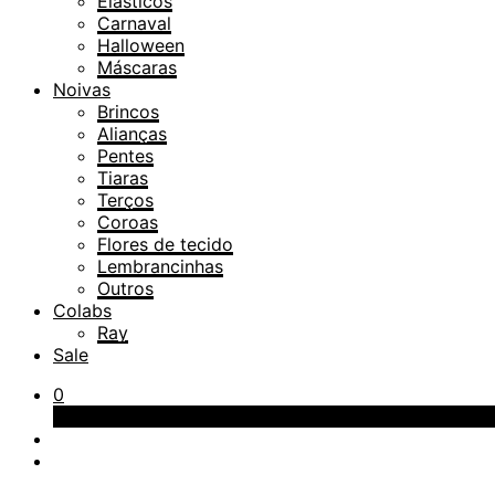
Elásticos
Carnaval
Halloween
Máscaras
Noivas
Brincos
Alianças
Pentes
Tiaras
Terços
Coroas
Flores de tecido
Lembrancinhas
Outros
Colabs
Ray
Sale
0
Carrinho