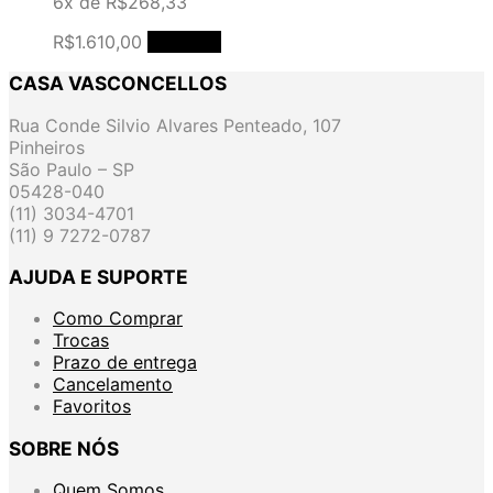
6x de
R$
268,33
R$
1.610,00
Comprar
CASA VASCONCELLOS
Rua Conde Silvio Alvares Penteado, 107
Pinheiros
São Paulo – SP
05428-040
(11) 3034-4701
(11) 9 7272-0787
AJUDA E SUPORTE
Como Comprar
Trocas
Prazo de entrega
Cancelamento
Favoritos
SOBRE NÓS
Quem Somos