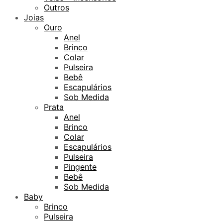
Outros
Joias
Ouro
Anel
Brinco
Colar
Pulseira
Bebê
Escapulários
Sob Medida
Prata
Anel
Brinco
Colar
Escapulários
Pulseira
Pingente
Bebê
Sob Medida
Baby
Brinco
Pulseira