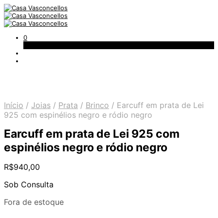
0
Carrinho
Início
/
Joias
/
Prata
/
Brinco
/
Earcuff em prata de Lei
925 com espinélios negro e ródio negro
Earcuff em prata de Lei 925 com
espinélios negro e ródio negro
R$
940,00
Sob Consulta
Fora de estoque