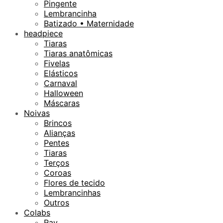
Pingente
Lembrancinha
Batizado • Maternidade
headpiece
Tiaras
Tiaras anatômicas
Fivelas
Elásticos
Carnaval
Halloween
Máscaras
Noivas
Brincos
Alianças
Pentes
Tiaras
Terços
Coroas
Flores de tecido
Lembrancinhas
Outros
Colabs
Ray