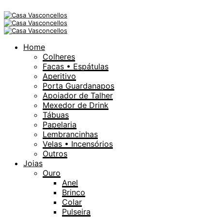
Home
Colheres
Facas • Espátulas
Aperitivo
Porta Guardanapos
Apoiador de Talher
Mexedor de Drink
Tábuas
Papelaria
Lembrancinhas
Velas • Incensórios
Outros
Joias
Ouro
Anel
Brinco
Colar
Pulseira