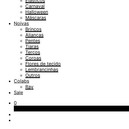
Elásticos
Carnaval
Halloween
Máscaras
Noivas
Brincos
Alianças
Pentes
Tiaras
Terços
Coroas
Flores de tecido
Lembrancinhas
Outros
Colabs
Ray
Sale
0
Carrinho