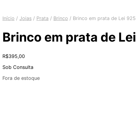
Início
/
Joias
/
Prata
/
Brinco
/
Brinco em prata de Lei 925
Brinco em prata de Le
R$
395,00
Sob Consulta
Fora de estoque