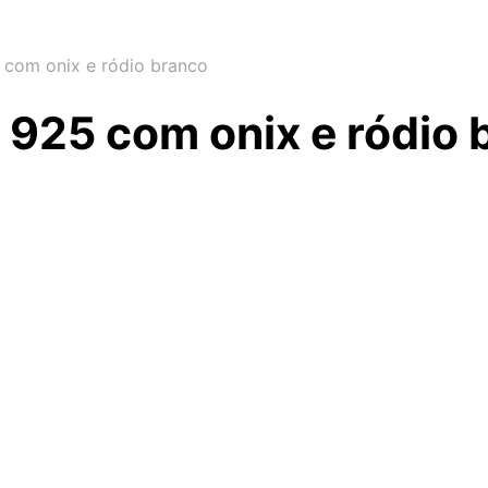
 com onix e ródio branco
i 925 com onix e ródio