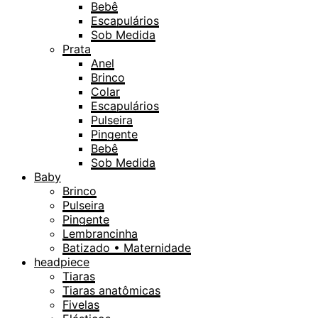
Bebê
Escapulários
Sob Medida
Prata
Anel
Brinco
Colar
Escapulários
Pulseira
Pingente
Bebê
Sob Medida
Baby
Brinco
Pulseira
Pingente
Lembrancinha
Batizado • Maternidade
headpiece
Tiaras
Tiaras anatômicas
Fivelas