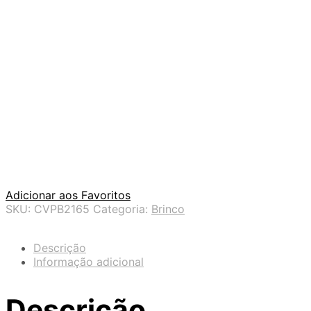
Adicionar aos Favoritos
SKU:
CVPB2165
Categoria:
Brinco
Descrição
Informação adicional
Descrição