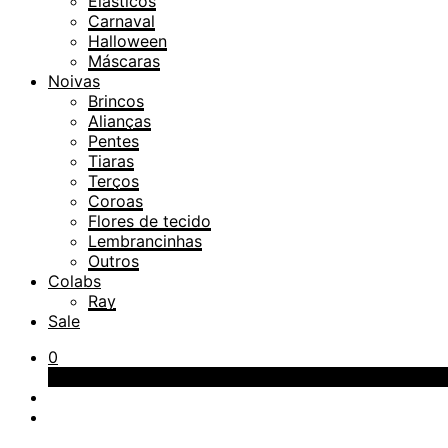
Elásticos
Carnaval
Halloween
Máscaras
Noivas
Brincos
Alianças
Pentes
Tiaras
Terços
Coroas
Flores de tecido
Lembrancinhas
Outros
Colabs
Ray
Sale
0
Carrinho