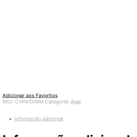
Adicionar aos Favoritos
SKU:
CVPA1006M
Categoria:
Anel
Informação adicional