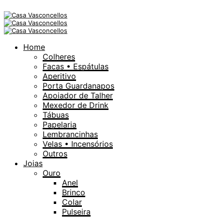
Home
Colheres
Facas • Espátulas
Aperitivo
Porta Guardanapos
Apoiador de Talher
Mexedor de Drink
Tábuas
Papelaria
Lembrancinhas
Velas • Incensórios
Outros
Joias
Ouro
Anel
Brinco
Colar
Pulseira