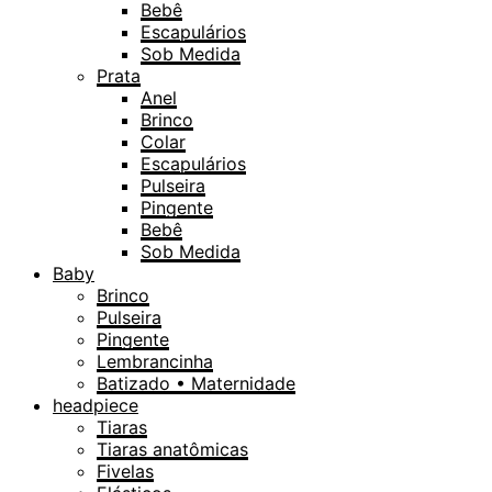
Bebê
Escapulários
Sob Medida
Prata
Anel
Brinco
Colar
Escapulários
Pulseira
Pingente
Bebê
Sob Medida
Baby
Brinco
Pulseira
Pingente
Lembrancinha
Batizado • Maternidade
headpiece
Tiaras
Tiaras anatômicas
Fivelas